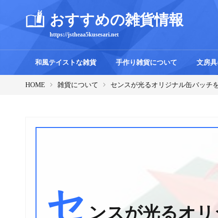
おすすめの雑貨情報
https://jstheaa5kusesari.net
和風テイストな雑貨
手作り雑貨について
文房具
HOME
雑貨について
センスが光るオリジナル缶バッチ
セ
ンスが光るオリ