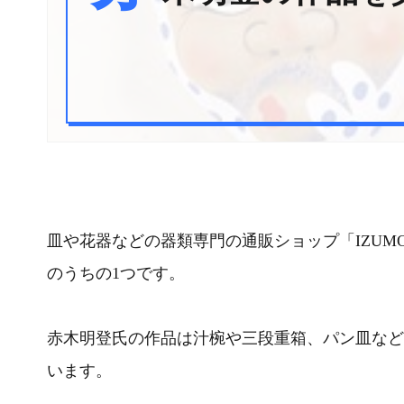
皿や花器などの器類専門の通販ショップ「IZU
のうちの1つです。
赤木明登氏の作品は汁椀や三段重箱、パン皿など
います。