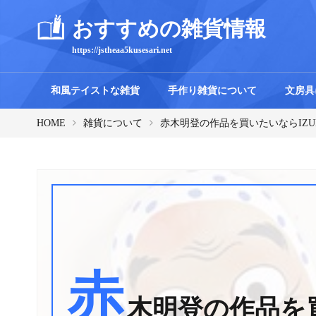
おすすめの雑貨情報
https://jstheaa5kusesari.net
和風テイストな雑貨
手作り雑貨について
文房具
HOME
雑貨について
赤木明登の作品を買いたいならIZU
赤
木明登の作品を買